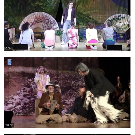
6:34
30:33