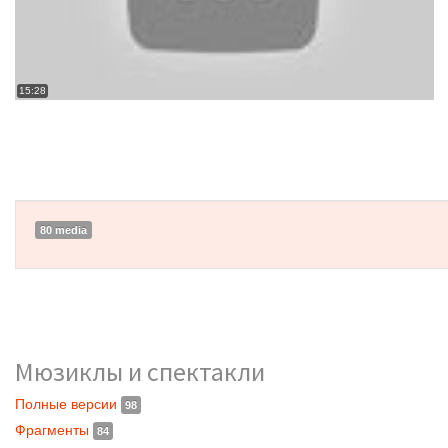
15:28
80 media
Мюзиклы и спектакли
Полные версии
98
Фрагменты
84