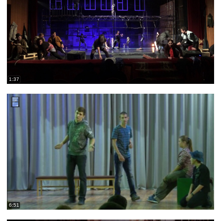
1:37
6:51