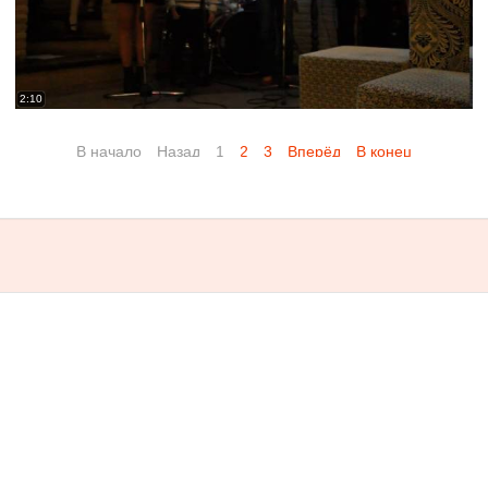
2:10
В начало
Назад
1
2
3
Вперёд
В конец