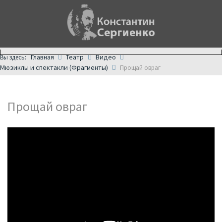
Главная
Театр
Видео
Вы здесь:
Мюзиклы и спектакли (Фрагменты)
Прощай овраг
Прощай овраг