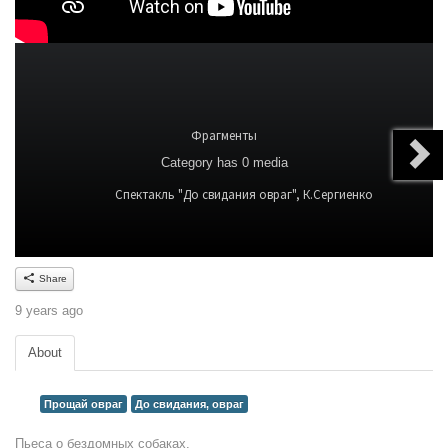
Фрагменты
Category
has 0 media
Спектакль "До свидания овраг", К.Сергиенко
Share
9 years ago
About
Прощай овраг
До свидания, овраг
Пьеса о бездомных собаках.