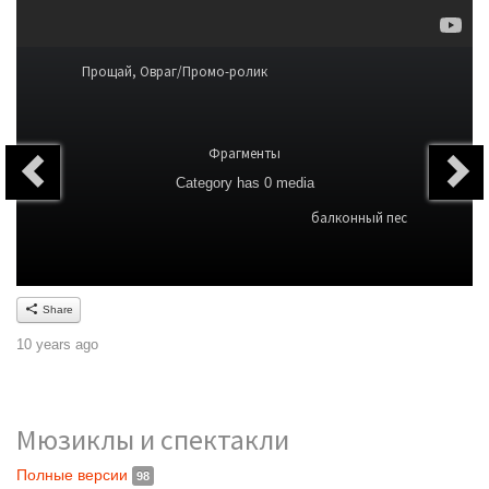
Прощай, Овраг/Промо-ролик
Фрагменты
Category
has 0 media
балконный пес
Share
10 years ago
Мюзиклы и спектакли
Полные версии
98