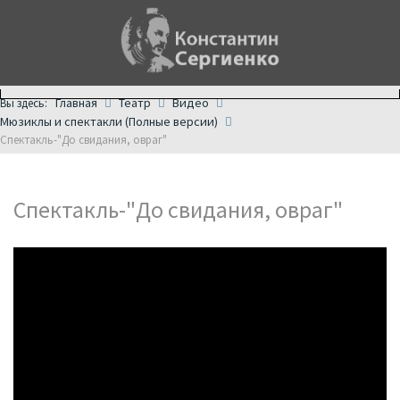
Главная
Театр
Видео
Вы здесь:
Мюзиклы и спектакли (Полные версии)
Спектакль-"До свидания, овраг"
Спектакль-"До свидания, овраг"