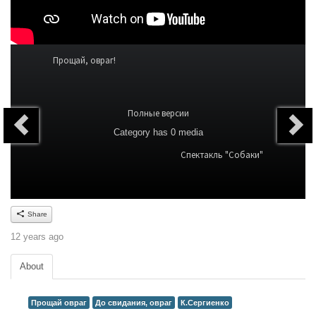
Прощай, овраг!
Полные версии
Category
has 0 media
Спектакль "Собаки"
Share
12 years ago
About
Прощай овраг
До свидания, овраг
К.Сергиенко