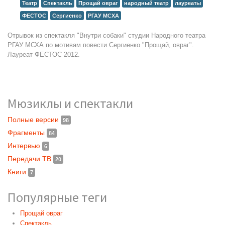
Театр
Спектакль
Прощай овраг
народный театр
лауреаты
ФЕСТОС
Сергиенко
РГАУ МСХА
Отрывок из спектакля "Внутри собаки" студии Народного театра
РГАУ МСХА по мотивам повести Сергиенко "Прощай, овраг".
Лауреат ФЕСТОС 2012.
Мюзиклы и спектакли
Полные версии
98
Фрагменты
84
Интервью
6
Передачи ТВ
20
Книги
7
Популярные теги
Прощай овраг
Спектакль