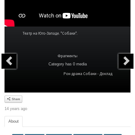
Театр на Юго-Западе. "Собаки".
Фрагменты
Category
has 0 media
Рок-драма Собаки - Доклад
Share
14 years ago
About